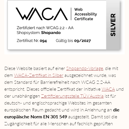
Diese Website basiert auf einer
Shopando-Vorlage
, die mit
dem
WACA-Zertifikat in Silber
ausgezeichnet wurde, was
dem Standard für Barrierefreiheit nach WCAG 2.2-AA
entspricht. Dieses offizielle Zertifikat der Initiative
WACA
und
der unabhängigen
Zertifizierungsstelle TÜV Austria
ist für
deutsch- und englischsprachige Websites im gesamten
europäischen Raum gedacht und wird in Anlehnung an
die
europäische Norm EN 301 549
ausgestellt. Damit soll die
Zugänglichkeit für alle Menschen auf fachlich geprüften